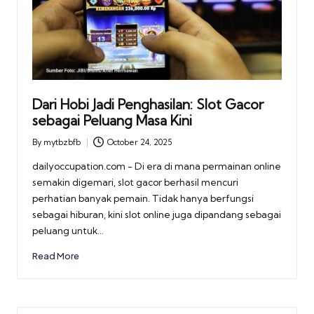
Dari Hobi Jadi Penghasilan: Slot Gacor
sebagai Peluang Masa Kini
By
mytbzbfb
October 24, 2025
Posted
by
dailyoccupation.com - Di era di mana permainan online
semakin digemari, slot gacor berhasil mencuri
perhatian banyak pemain. Tidak hanya berfungsi
sebagai hiburan, kini slot online juga dipandang sebagai
peluang untuk…
Read More