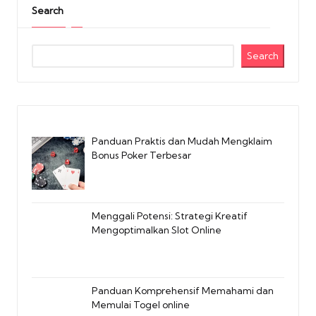
Search
Search
Panduan Praktis dan Mudah Mengklaim
Bonus Poker Terbesar
Menggali Potensi: Strategi Kreatif
Mengoptimalkan Slot Online
Panduan Komprehensif Memahami dan
Memulai Togel online