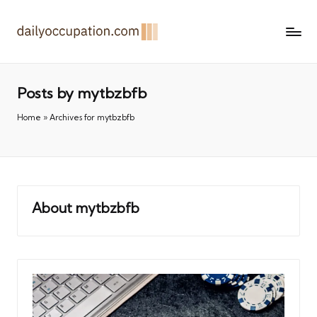
Posts by mytbzbfb
Home
»
Archives for mytbzbfb
About mytbzbfb