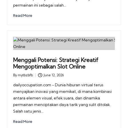
permainan ini sebagai salah…
Read More
Menggali Potensi: Strategi Kreatif
Mengoptimalkan Slot Online
By
mytbzbfb
June 12, 2026
Posted
by
dailyoccupation.com - Dunia hiburan virtual terus
menyajikan inovasi yang memikat, di mana kombinasi
antara elemen visual, efek suara, dan dinamika
permainan menciptakan daya tarik yang sulit ditolak.
Salah satu jenis…
Read More