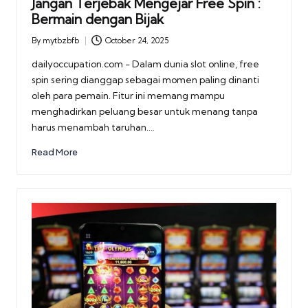
Jangan Terjebak Mengejar Free Spin :
Bermain dengan Bijak
By
mytbzbfb
October 24, 2025
Posted
by
dailyoccupation.com - Dalam dunia slot online, free
spin sering dianggap sebagai momen paling dinanti
oleh para pemain. Fitur ini memang mampu
menghadirkan peluang besar untuk menang tanpa
harus menambah taruhan.…
Read More