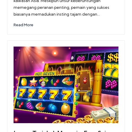
kawasan Asia. Meskipun unsur keberuntungan
memegang peranan penting, pemain yang sukses
biasanya memadukan insting tajam dengan…
Read More